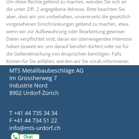
Um diese Rechte geltend zu machen, wenden Sie sich an
die unter Ziff. 2 angegebene Adresse. Bitte beachten Sie
aber, dass wir uns vorbehalten, unsererseits die gesetzlich
vorgesehenen Einschränkungen geltend zu machen, etwa
wenn wir zur Aufbewahrung oder Bearbeitung gewisser
Daten verpflichtet sind, daran ein überwiegendes Interesse
haben (soweit wir uns darauf berufen dürfen) oder sie für
die Geltendmachung von Ansprüchen benötigen. Falls
Kosten für Sie anfallen, werden wir Sie vorab informieren.
MTS Metallbaubeschläge AG
Im Grossherweg 7
Industrie Nord
8902 Urdorf-Zürich
T +41 44 735 34 34
F +41 44 734 51 22
info@mts-urdorf.ch